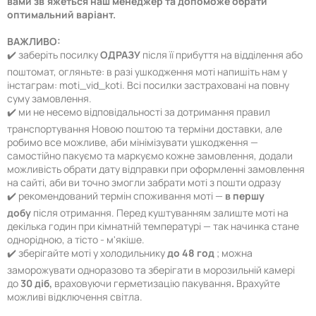
вами зв'яжеться наш менеджер та допоможе обрати
оптимальний варіант.
ВАЖЛИВО:
✔️ заберіть посилку
ОДРАЗУ
після її прибуття на відділення або
поштомат, огляньте: в разі ушкодження моті напишіть нам у
інстаграм: moti_vid_koti. Всі посилки застраховані на повну
суму замовлення.
✔️ ми не несемо відповідальності за дотримання правил
транспортування Новою поштою та терміни доставки, але
робимо все можливе, аби мінімізувати ушкодження —
самостійно пакуємо та маркуємо кожне замовлення, додали
можливість обрати дату відправки при оформленні замовлення
на сайті, аби ви точно змогли забрати моті з пошти одразу
✔️ рекомендований термін споживання моті —
в першу
добу
після отримання. Перед куштуванням залиште моті на
декілька годин при кімнатній температурі — так начинка стане
однорідною, а тісто - м'якіше.
✔️ зберігайте моті у холодильнику
до 48 год
; можна
заморожувати одноразово та зберігати в морозильній камері
до
30 діб,
враховуючи герметизацію пакування
.
Врахуйте
можливі відключення світла.