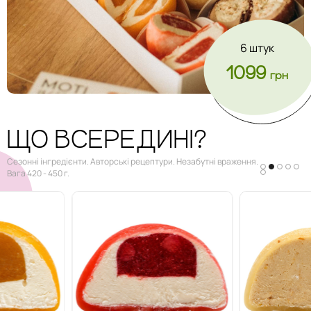
6 штук
1099
грн
ЩО ВСЕРЕДИНІ?
Сезонні інгредієнти. Авторські рецептури. Незабутні враження.
Вага 420 - 450 г.