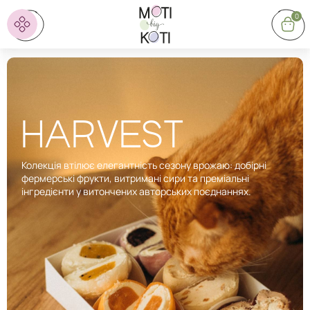
0
HARVEST
Колекція втілює елегантність сезону врожаю: добірні
фермерські фрукти, витримані сири та преміальні
інгредієнти у витончених авторських поєднаннях.