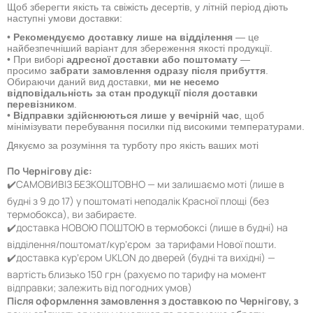
Щоб зберегти якість та свіжість десертів, у літній період діють
наступні умови доставки:
•
Рекомендуємо доставку лише на відділення
— це
найбезпечніший варіант для збереження якості продукції.
• При виборі
адресної доставки або поштомату
—
просимо
забрати замовлення одразу після прибуття
.
Обираючи даний вид доставки,
ми не несемо
відповідальність за стан продукції після доставки
перевізником
.
•
Відправки здійснюються лише у вечірній час
, щоб
мінімізувати перебування посилки під високими температурами.
Дякуємо за розуміння та турботу про якість ваших моті
По Чернігову діє:
✔️САМОВИВІЗ БЕЗКОШТОВНО — ми залишаємо моті (лише в
будні з 9 до 17) у поштоматі неподалік Красної площі (без
термобокса), ви забираєте.
✔️доставка НОВОЮ ПОШТОЮ в термобоксі (лише в будні) на
відділення/поштомат/курʼєром за тарифами Нової пошти.
✔️доставка курʼєром UKLON до дверей (будні та вихідні) —
вартість близько 150 грн (рахуємо по тарифу на момент
відправки; залежить від погодних умов)
Після оформлення замовлення з доставкою по Чернігову, з